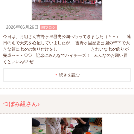
2026年06月26日
園ブログ
今日は、月組さん吉野ヶ里歴史公園へ行ってきました（＾＾） 連
日の雨で天気を心配していましたが、 吉野ヶ里歴史公園の軒下で大
きな笹に七夕の飾り付けをし きれいな七夕飾りが
完成～～～♡♡ 記念にみんなでハイチーズ！ みんなのお願い届
くといいね♡ ぜ…
続きを読む
つぼみ組さん♪