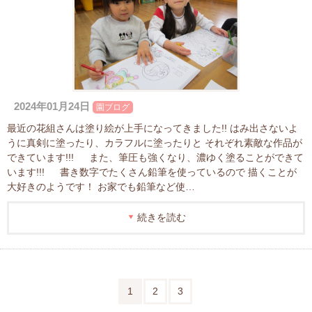
2024年01月24日
園ブログ
最近の花組さんは塗り絵が上手になってきました!! はみ出さないよ
うに真剣に塗ったり、カラフルに塗ったりと それぞれ素敵な作品が
できています!!! また、筆圧も強くなり、濃ゆく塗ることができて
います!!! 書き数字でたくさん鉛筆を使っているので 描くことが
大好きのようです！ お家でも鉛筆など使…
続きを読む
1
2
3