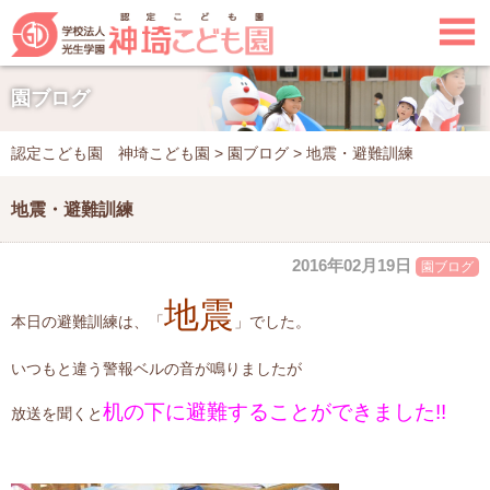

園ブログ
認定こども園 神埼こども園
>
園ブログ
>
地震・避難訓練
地震・避難訓練
2016年02月19日
園ブログ
地震
本日の避難訓練は、「
」でした。
いつもと違う警報ベルの音が鳴りましたが
机の下に避難することができました!!
放送を聞くと