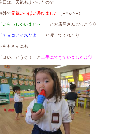
今日は、天気もよかったので
お外で
元気いっぱい遊びました
（●＾o＾●）
「いらっしゃいませ～！」
とお店屋さんごっこ♢♢
「チョコアイスだよ！」
と渡してくれたり
花ももさんにも
「はい、どうぞ！」と
上手にできていましたよ♡