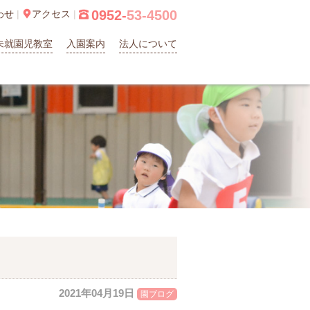
0952-
53-4500
わせ
|

アクセス
|

未就園児教室
入園案内
法人について
2021年04月19日
園ブログ