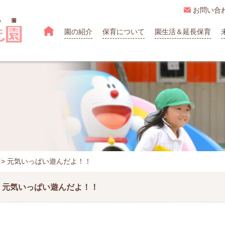

お問い合

園の紹介
保育について
園生活＆延長保育
>
元気いっぱい遊んだよ！！
元気いっぱい遊んだよ！！