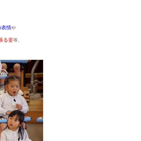
の表情
や
張る姿
等、