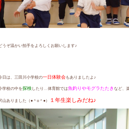
どうぞ温かい拍手をよろしくお願いします♪
一日体験会
今日は、三田川小学校の
もありましたよ♪
探検
魚釣りやモグラたたき
小学校の中を
したり…体育館では
など、
１年生楽しみだね♪
沢山ありました（●＾o＾●）