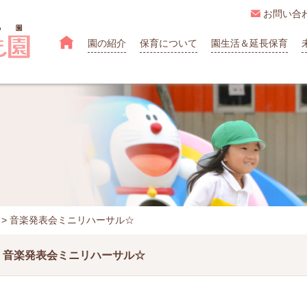

お問い合

園の紹介
保育について
園生活＆延長保育
>
音楽発表会ミニリハーサル☆
音楽発表会ミニリハーサル☆