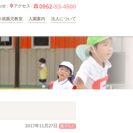
0952-
53-4500
わせ
|

アクセス
|

未就園児教室
入園案内
法人について
2017年11月27日
園ブログ