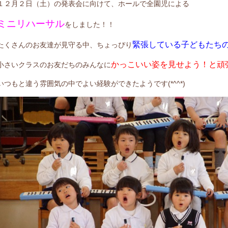
１２月２日（土）の発表会に向けて、ホールで全園児による
ミニリハーサル
をしました！！
緊張している子どもたち
たくさんのお友達が見守る中、ちょっぴり
かっこいい姿を見せよう！と頑
小さいクラスのお友だちのみんなに
いつもと違う雰囲気の中でよい経験ができたようです(*^^*)