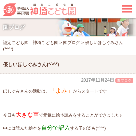

園ブログ
認定こども園 神埼こども園
>
園ブログ
>
優しいほしぐみさん
(*^^*)
優しいほしぐみさん(*^^*)
2017年11月24日
園ブログ
「よみ」
ほしぐみさんの活動は、
からスタートです！
大きな声
今日も
で元気に絵本読みをすることができました♪
自分で記入
中には読んだ絵本を
する子の姿も(*^^*)