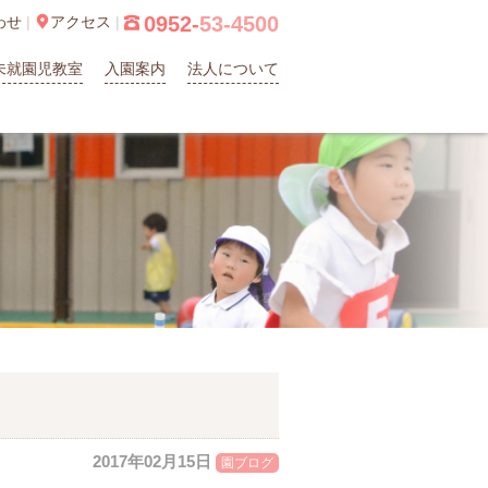
0952-
53-4500
わせ
|

アクセス
|

未就園児教室
入園案内
法人について
2017年02月15日
園ブログ