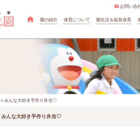

お問い合

園の紹介
保育について
園生活＆延長保育
>
みんな大好き手作り弁当♡
みんな大好き手作り弁当♡