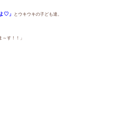
よ♡」
とウキウキの子ども達。
ま～す！！」