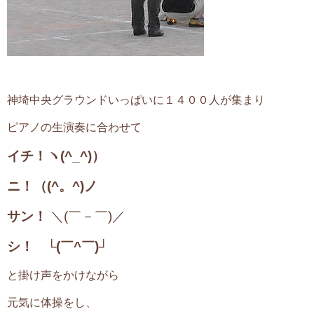
神埼中央グラウンドいっぱいに１４００人が集まり
ピアノの生演奏に合わせて
イチ！ヽ(^_^)）
ニ！（(^。^)ノ
サン！
＼(￣－￣)／
シ！ └(￣^￣)┘
と掛け声をかけながら
元気に体操をし、