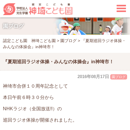

園ブログ
認定こども園 神埼こども園
>
園ブログ
>
『夏期巡回ラジオ体操・
みんなの体操会』in神埼市！
『夏期巡回ラジオ体操・みんなの体操会』in神埼市！
2016年08月17日
園ブログ
神埼市合併１０周年記念として
本日午前６時３０分から
NHKラジオ（全国放送!!）の
巡回ラジオ体操が開催されました。