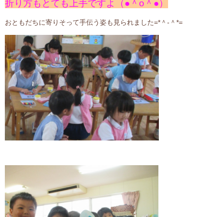
折り方もとても上手ですよ（●＾o＾●）
おともだちに寄りそって手伝う姿も見られました=*＾-＾*=