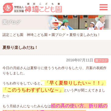

園ブログ
認定こども園 神埼こども園
>
園ブログ
>
夏祭り楽しみだね！
夏祭り楽しみだね！
2016年07月11日
園ブログ
今日の月組さんは夏祭りに使ううちわ作りをしたり、月案の表紙作
りをしました。
「早く夏祭りしたい～！！」
、
うちわ作りをしていると
「このうちわすずしいな～」
という声が聞こえてきまし
た☆
絵の具の使い方、折り紙の
もう月組さんになったみんなは