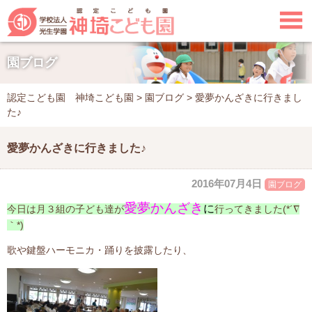

園ブログ
認定こども園 神埼こども園
>
園ブログ
>
愛夢かんざきに行きまし
た♪
愛夢かんざきに行きました♪
2016年07月4日
園ブログ
愛夢かんざき
に
今日は月３組の子ども達が
行ってきました(*´∇
｀*)
歌や鍵盤ハーモニカ・踊りを披露したり、