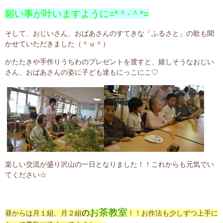
願い事が叶いますように=*＾-＾*=
そして、おじいさん、おばあさんのすてきな「ふるさと」の歌も聞
かせていただきました（＾ｕ＾）
かたたきや手作りうちわのプレゼントを渡すと、嬉しそうなおじい
さん、おばあさんの姿に子ども達もにっこにこ♡
楽しい交流が盛り沢山の一日となりました！！これからも元気でい
てください☆
お茶教室
の
昼からは月１組、月２組
！！お作法も少しずつ上手に