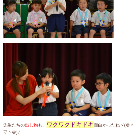
ワクワクドキドキ
先生たちの
出し物
も、
面白かったねヾ(＠＾
▽＾＠)ﾉ