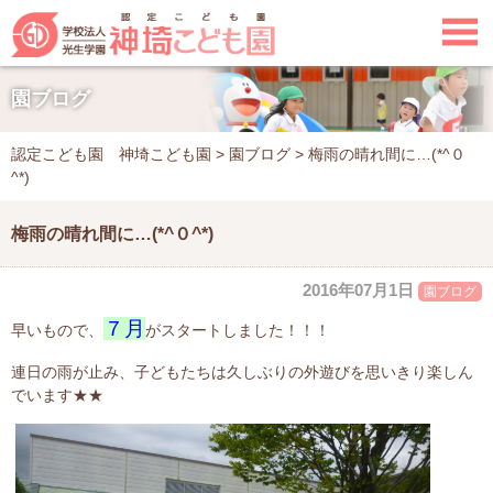

園ブログ
認定こども園 神埼こども園
>
園ブログ
>
梅雨の晴れ間に…(*^０
^*)
梅雨の晴れ間に…(*^０^*)
2016年07月1日
園ブログ
７月
早いもので、
がスタートしました！！！
連日の雨が止み、子どもたちは久しぶりの外遊びを思いきり楽しん
でいます★★