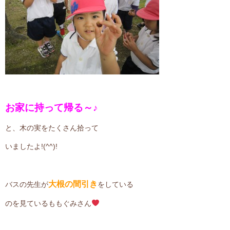
お家に持って帰る～♪
と、木の実をたくさん拾って
いましたよ!(^^)!
大根の間引き
バスの先生が
をしている
のを見ているももぐみさん