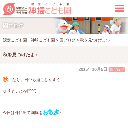

園ブログ
認定こども園 神埼こども園
>
園ブログ
>
秋を見つけたよ♪
秋を見つけたよ♪
2015年10月5日
園ブログ
秋
になり、日中も過ごしやすく
なりましたね(*^^*)
お散歩
今日は外に出て園庭を
♪