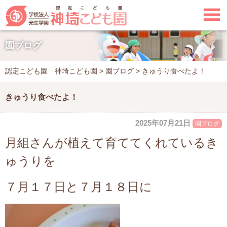

園ブログ
認定こども園 神埼こども園
>
園ブログ
>
きゅうり食べたよ！
きゅうり食べたよ！
2025年07月21日
園ブログ
月組さんが植えて育ててくれているき
ゅうりを
７月１７日と
７月１８日に