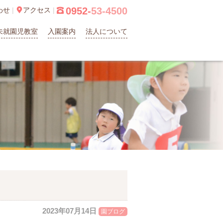
0952-
53-4500
わせ
|

アクセス
|

未就園児教室
入園案内
法人について
2023年07月14日
園ブログ