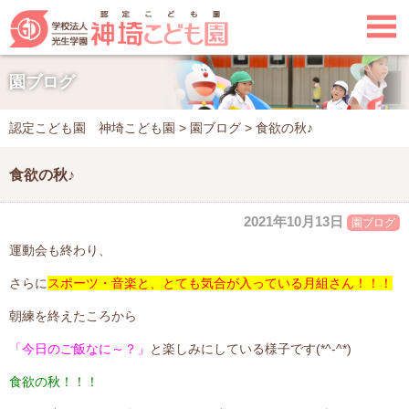

園ブログ
認定こども園 神埼こども園
>
園ブログ
>
食欲の秋♪
食欲の秋♪
2021年10月13日
園ブログ
運動会も終わり、
さらに
スポーツ・音楽と、とても気合が入っている月組さん！！！
朝練を終えたころから
「今日のご飯なに～？」
と楽しみにしている様子です(*^-^*)
食欲の秋
！！！