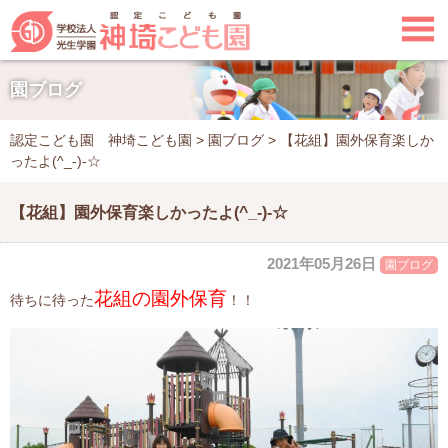

園ブログ
認定こども園 神埼こども園
>
園ブログ
>
【花組】園外保育楽しか
ったよ(^_-)-☆
【花組】園外保育楽しかったよ(^_-)-☆
2021年05月26日
園ブログ
花組の園外保育
待ちに待った
！！