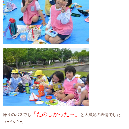
「たのしかった～」
帰りのバスでも
と大満足の表情でした
（●＾o＾●）