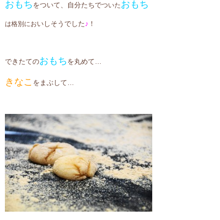
おもち
おもち
をついて、自分たちで
ついた
いしそうでした
♪
！
は
格別にお
おもち
できたての
を丸めて…
きなこ
をまぶして…