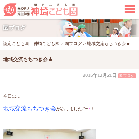

園ブログ
認定こども園 神埼こども園
>
園ブログ
>
地域交流もちつき会★
地域交流もちつき会★
2015年12月21日
園ブログ
今日は…
地域交流もちつき会
がありました(^^
♪
！