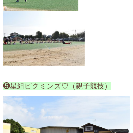
❺星組ピクミンズ♡（親子競技）