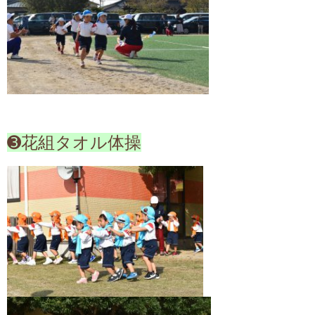
➌花組タオル体操