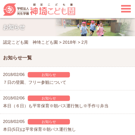

お知らせ
認定こども園 神埼こども園
>
2018年
>
2月
お知らせ一覧
2018/02/06
７日の登園、フリー参観について
2018/02/06
本日（６日）も平常保育※朝バス運行無し※手作り弁当
2018/02/05
本日(5日)は平常保育※朝バス運行無し