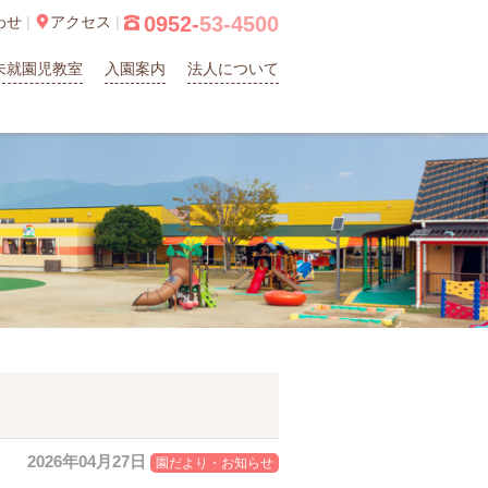
0952-
53-4500
わせ
|

アクセス
|

未就園児教室
入園案内
法人について
2026年04月27日
園だより・お知らせ