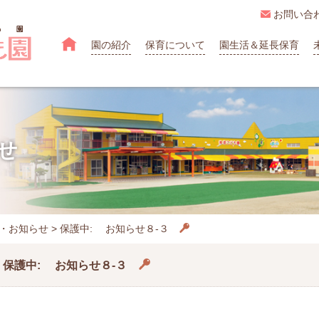

お問い合

園の紹介
保育について
園生活＆延長保育
せ
・お知らせ
>
保護中: お知らせ８-３
保護中: お知らせ８-３